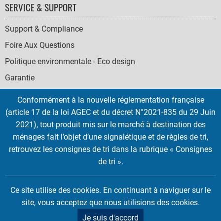
SERVICE & SUPPORT
Support & Compliance
Foire Aux Questions
Politique environmentale - Eco design
Garantie
Conformément à la nouvelle réglementation française
(article 17 de la loi AGEC et du décret N°2021-835 du 29 Juin
2021), tout produit mis sur le marché à destination des
SOCIAL
ménages fait l’objet d’une signalétique et de règles de tri,
ICONS
retrouvez les consignes de tri dans la rubrique « Consignes
English
French
Deutsch
Italian
Español
de tri ».
Copyright © 2026 EMTEC, All rights reserved.
Ce site utilise des cookies. En continuant à naviguer sur le
EMTEC® IS A REGISTERED TRADEMARK OF THE DEXXON GROUP.
site, vous acceptez que nous utilisions des cookies.
Je suis d'accord