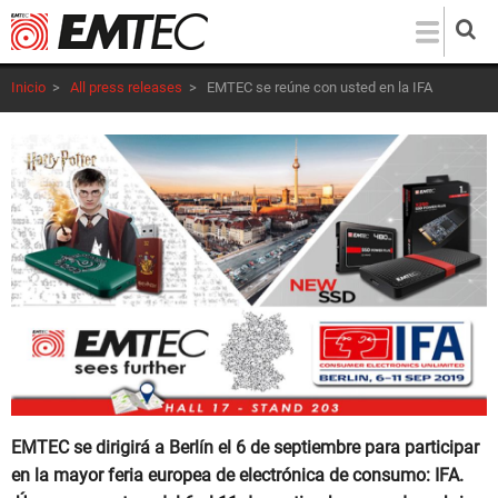
Pasar
al
contenido
Inicio
>
All press releases
>
EMTEC se reúne con usted en la IFA
principal
EMTEC se dirigirá a Berlín el 6 de septiembre para participar
en la mayor feria europea de electrónica de consumo: IFA.